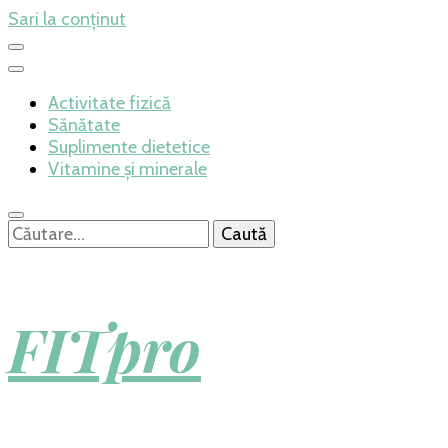
Sari la conținut
Activitate fizică
Sănătate
Suplimente dietetice
Vitamine și minerale
Caută
după:
FITpro